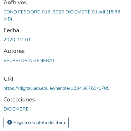
ando...
Archivos
COND.RESO.ORD 016-2020 DICIEMBRE 01.pdf
(15.33
MB)
Fecha
2020-12-01
Autores
SECRETARÍA GENERAL
URI
https://rdigital.ueb.edu.ec/handle/123456789/1709
Colecciones
DICIEMBRE
Página completa del ítem