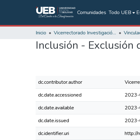
Comunidades
Todo UEB
E
Inicio
Vicerrectorado Investigación y Vinculación
Inclusión - Exclusión
dc.contributor.author
Vicerre
dc.date.accessioned
2023-
dc.date.available
2023-
dc.date.issued
2023-
dc.identifier.uri
http:/