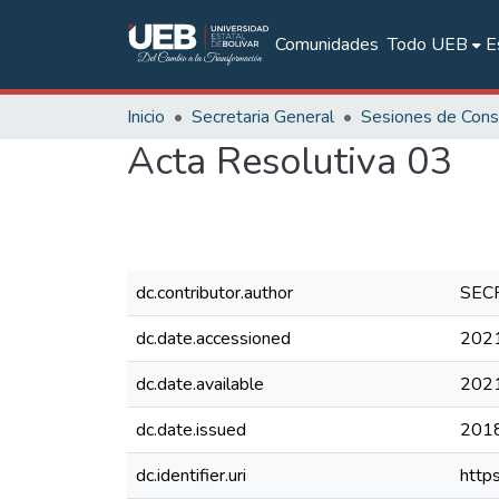
Comunidades
Todo UEB
E
Inicio
Secretaria General
Acta Resolutiva 03
dc.contributor.author
SEC
dc.date.accessioned
202
dc.date.available
202
dc.date.issued
201
dc.identifier.uri
http