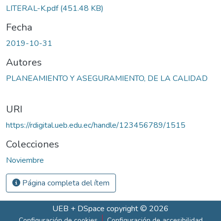
LITERAL-K.pdf
(451.48 KB)
Fecha
2019-10-31
Autores
PLANEAMIENTO Y ASEGURAMIENTO, DE LA CALIDAD
URI
https://rdigital.ueb.edu.ec/handle/123456789/1515
Colecciones
Noviembre
Página completa del ítem
UEB
+
DSpace
copyright © 2026
Configuración de cookies
Configuración de accesibilidad