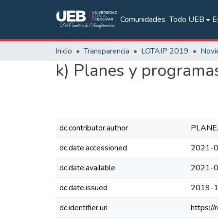
Comunidades
Todo UEB
E
Inicio
Transparencia
LOTAIP 2019
Novi
k) Planes y programas 
dc.contributor.author
PLANE
dc.date.accessioned
2021-0
dc.date.available
2021-0
dc.date.issued
2019-
dc.identifier.uri
https:/